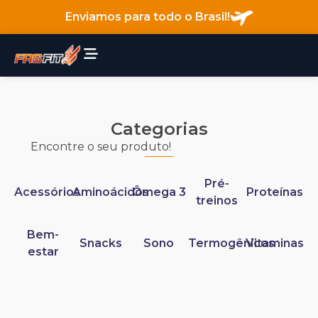
Enviamos para todo o Brasil!
Categorias
Encontre o seu produto!
Pré-
Acessórios
Aminoácidos
Ômega 3
Proteínas
treinos
Bem-
Snacks
Sono
Termogênicos
Vitaminas
estar